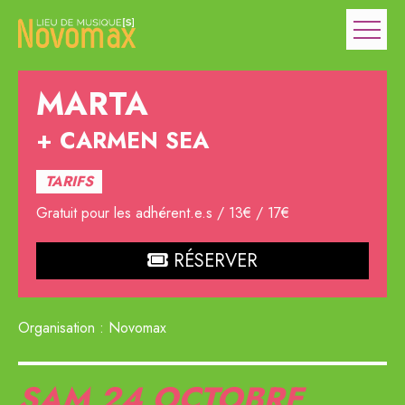
MARTA
CARMEN SEA
TARIFS
Gratuit pour les adhérent.e.s / 13€ / 17€
RÉSERVER
Organisation : Novomax
SAM 24
OCTOBRE