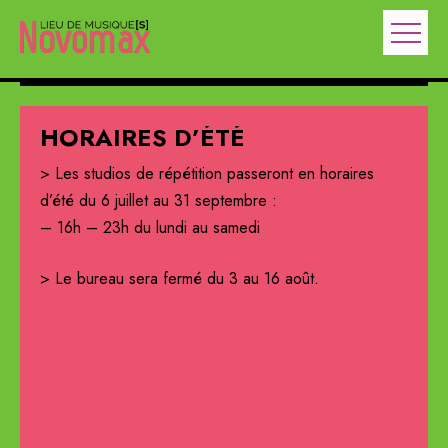
ÉTÉ
INSCRIPTIONS AUX 
MUSIQUE
on passeront en horaires
Les pré-inscriptions et pré-inscriptio
eptembre :
batterie, chant et guitare et basse
 samedi
ouvertes.
u 3 au 16 août.