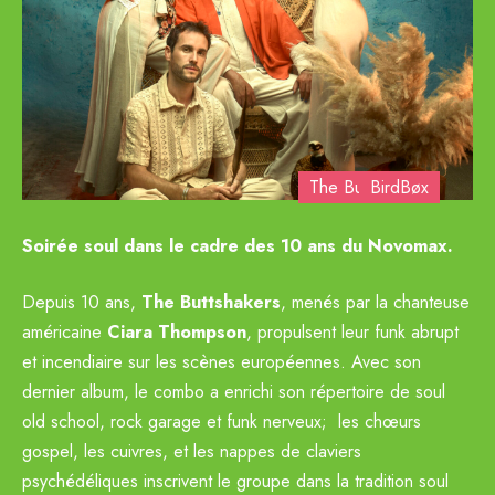
The Buttshakers
BirdBøx
Previous
Next
Soirée soul dans le cadre des 10 ans du Novomax.
Depuis 10 ans,
The
Buttshakers
, menés par la chanteuse
américaine
Ciara Thompson
, propulsent leur funk abrupt
et incendiaire sur les scènes européennes. Avec son
dernier album, le combo a enrichi son répertoire de soul
old school, rock garage et funk nerveux; les chœurs
gospel, les cuivres, et les nappes de claviers
psychédéliques inscrivent le groupe dans la tradition soul