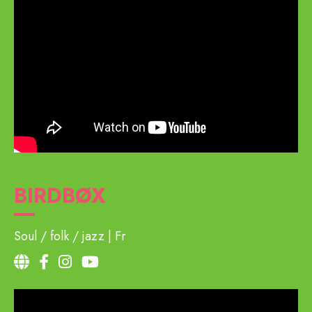
BIRDBØX
Soul / folk / jazz
Fr