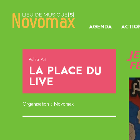
AGENDA
ACTIO
J
Pulse Art
F
LA PLACE DU
LIVE
Organisation : Novomax