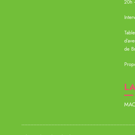
20h 
Inter
Table
d’ave
de Br
Prop
LA
MA