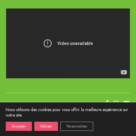
2 bis Boulevard Dupleix | 29000 QUIMPER
Nous utilisons des cookies pour vous offrir la meilleure expérience sur
02 98 53 14 55
notre site.
Mentions légales
Politique de confidentialité
Politique de cookies
Accepter
Refuser
Personnaliser