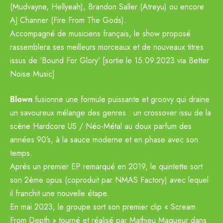
(Mudvayne, Hellyeah), Brandon Saller (Atreyu) ou encore
AJ Channer (Fire From The Gods).
Accompagné de musiciens français, le show proposé
rassemblera ses meilleurs morceaux et de nouveaux titres
issus de ‘Bound For Glory’ [sortie le 15.09.2023 via Better
Noise Music]
Blown
fusionne une formule puissante et groovy qui draine
un savoureux mélange des genres : un crossover issu de la
scène Hardcore US / Néo-Métal au doux parfum des
années 90’s, à la sauce moderne et en phase avec son
temps.
Après un premier EP remarqué en 2019, le quintette sort
son 2ème opus (coproduit par NMAS Factory) avec lequel
il franchit une nouvelle étape.
En mai 2023, le groupe sort son premier clip « Scream
From Depth » tourné et réalisé par Mathieu Magueur dans