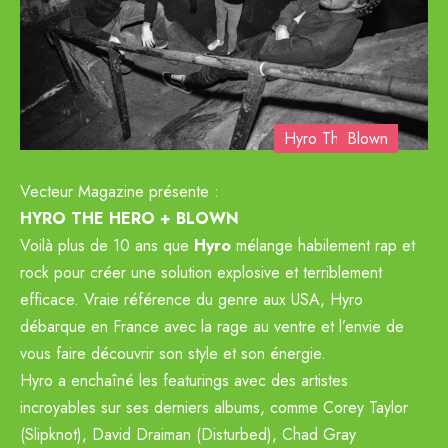
Hyro The Hero
Blown
Previous
Next
Vecteur Magazine présente :
HYRO THE HERO + BLOWN
Voilà plus de 10 ans que
Hyro
mélange habilement rap et
rock pour créer une solution explosive et terriblement
efficace. Vraie référence du genre aux USA, Hyro
débarque en France avec la rage au ventre et l’envie de
vous faire découvrir son style et son énergie.
Hyro a enchaîné les featurings avec des artistes
incroyables sur ses derniers albums, comme Corey Taylor
(Slipknot), David Draiman (Disturbed), Chad Gray