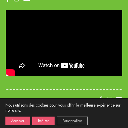
2 bis Boulevard Dupleix | 29000 QUIMPER
Nous utilisons des cookies pour vous offrir la meilleure expérience sur
02 98 53 14 55
notre site.
Mentions légales
Politique de confidentialité
Politique de cookies
Accepter
Refuser
Personnaliser