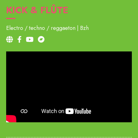
KICK & FLÛTE
Electro / techno / reggaeton
Bzh