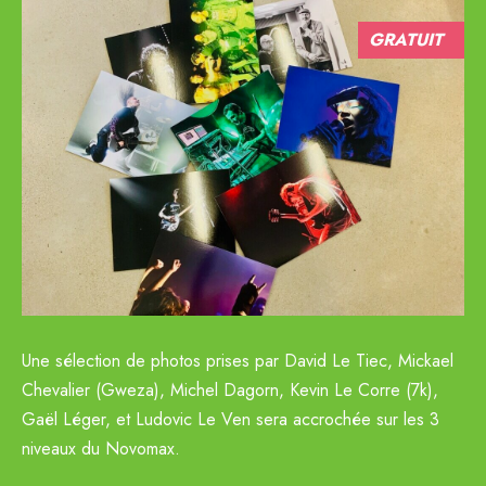
GRATUIT
Une sélection de photos prises par David Le Tiec, Mickael
Chevalier (Gweza), Michel Dagorn, Kevin Le Corre (7k),
Gaël Léger, et Ludovic Le Ven sera accrochée sur les 3
niveaux du Novomax.