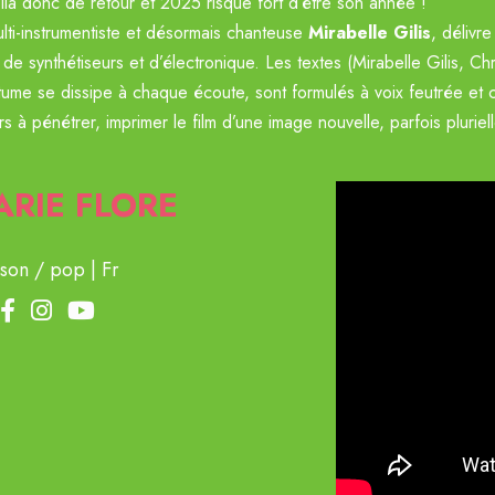
ilà donc de retour et 2025 risque fort d’être son année !
lti-instrumentiste et désormais chanteuse
Mirabelle Gilis
, délivr
e de synthétiseurs et d’électronique. Les textes (Mirabelle Gilis, 
ume se dissipe à chaque écoute, sont formulés à voix feutrée et co
s à pénétrer, imprimer le film d’une image nouvelle, parfois pluriell
RIE FLORE
son / pop
Fr