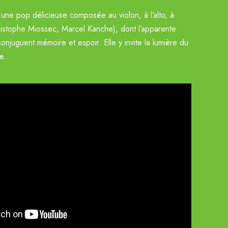
e une pop délicieuse composée au violon, à l’alto, à
Christophe Miossec, Marcel Kanche), dont l’apparente
njuguent mémoire et espoir. Elle y invite la lumière du
e.