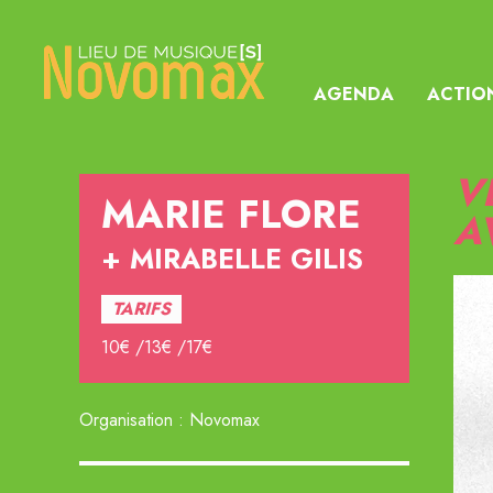
AGENDA
ACTIO
V
MARIE FLORE
A
MIRABELLE GILIS
TARIFS
10€ /13€ /17€
Organisation : Novomax