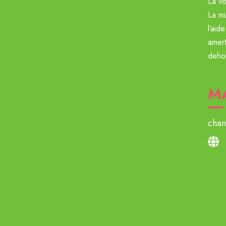
La vo
La mu
l’aid
amert
dehor
MA
chan